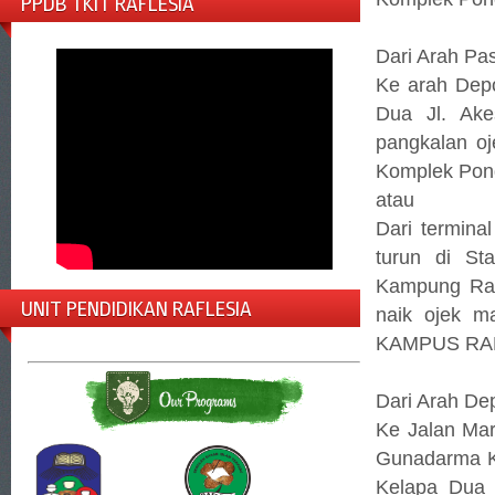
PPDB TKIT RAFLESIA
Dari Arah Pa
Ke arah Dep
Dua Jl. Ak
pangkalan o
Komplek Pond
atau
Dari termina
turun di St
Kampung Ram
UNIT PENDIDIKAN RAFLESIA
naik ojek m
KAMPUS RA
Dari Arah De
Ke Jalan Ma
Gunadarma K
Kelapa Dua