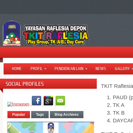
HOME
PROFIL
»
PENDIDIKAN LAIN
»
NEWS
GALLERY
SOCIAL PROFILES
TKIT Raflesi
PAUD (pe
TK A
TK B
Popular
Tags
Blog Archives
DAYCA