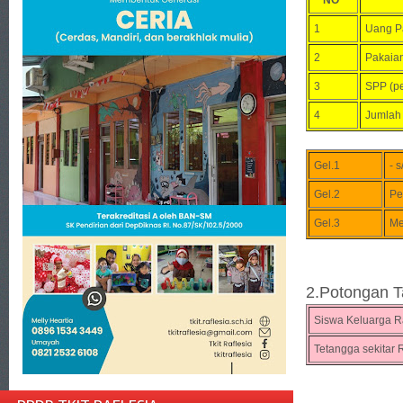
1
Uang P
2
Pakaia
3
SPP (pe
4
Jumlah
Gel.1
- 
Gel.2
Pe
Gel.3
Me
2.Potongan 
Siswa Keluarga Ra
Tetangga sekitar