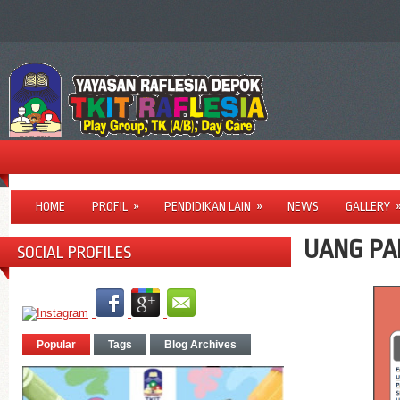
HOME
PROFIL
»
PENDIDIKAN LAIN
»
NEWS
GALLERY
UANG PA
SOCIAL PROFILES
Popular
Tags
Blog Archives