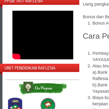
PPDB TKIT RAFLESIA
Uang pangkal
Bonus dan Be
Bonus A
Cara P
Pembaya
YAYASA
Atau bis
UNIT PENDIDIKAN RAFLESIA
a).Bank
Raflesia
b).Bank
Yayasan
Biaya b
berjalan